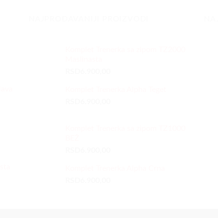
NAJPRODAVANIJI PROIZVODI
NA
Komplet Trenerka sa zipom TZ2000
Maslinasta
RSD
6.900,00
lava
Komplet Trenerka Alpha Teget
RSD
6.900,00
Komplet Trenerka sa zipom TZ1000
BEŽ
RSD
6.900,00
sta
Komplet Trenerka Alpha Crna
RSD
6.900,00