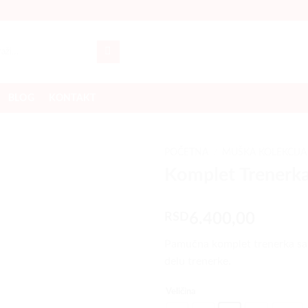
a
BLOG
KONTAKT
POČETNA
/
MUŠKA KOLEKCIJA
Komplet Trenerka
Dodaj
u listu
želja
RSD
6.400,00
Pamučna komplet trenerka sa
delu trenerke.
Veličina