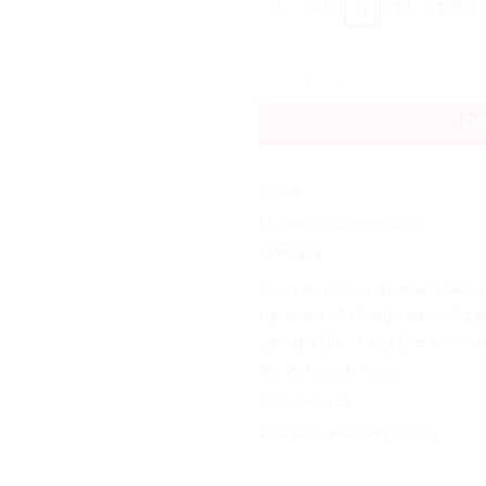
L
M
S
XL
XXL
Komplet Trenerka sa kapuljačom C
DO
Cena
U cenu uračunat PDV.
Dostava
Cena dostave nije uračunata u 
isporuka. Za Srbiju isporuka j
zemlje ( BiH, Crna Gora, Hrvat
do 10 radnih dana.
Šifra proizvoda:
-
Kategorija:
Komplet trenerke