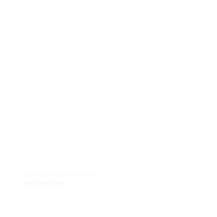
daj
Dodaj
istu
u listu
lja
želja
KOMPLET TRENERKE
KOMPLET TRENERKE
Basic Komplet Trenerka Crna
Basic Komplet Trener
RSD
5.900,00
RSD
5.900,00