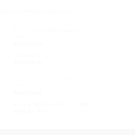
JBOLJE OCENJENI PROIZVODI
R-Star Premium Muška Komplet
Trenerka
RSD
5.990,00
Elegantna Košulja Crna
RSD
3.500,00
Komplet Trenerka Limited Edition
Siva
RSD
5.900,00
Komplet Trenerka Alpha Maslinasta
RSD
6.900,00