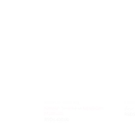
Dodaj
u listu
želja
KOMPLET TRENERKE
KOMP
Komplet Trenerka sa kapuljačom
Basic
Maslinasta
RSD
5
RSD
6.400,00