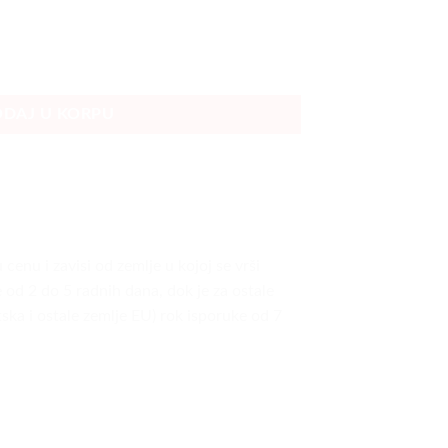
rvena količina
DAJ U KORPU
cenu i zavisi od zemlje u kojoj se vrši
e od 2 do 5 radnih dana, dok je za ostale
ska i ostale zemlje EU) rok isporuke od 7