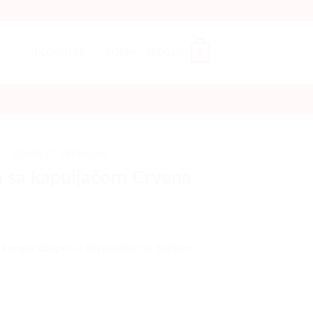
Politika privatnosti
Uslovi korišćenja
0
ULOGUJ SE
KORPA /
RSD
0,00
/
KOMPLET TRENERKE
 sa kapuljačom Crvena
 kengur džepom i džepovima na donjem
OČISTI