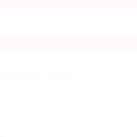
Politika privatnosti
Uslovi korišćenja
0
ULOGUJ SE
KORPA /
RSD
0,00
/
KOMPLET TRENERKE
ka Komplet Trenerka
avlja savršeni dodatak garderoberu svakog
bnost i stil u isto vreme.
OČISTI