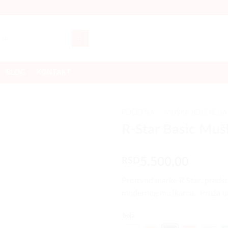
a
BLOG
KONTAKT
POČETNA
/
MUŠKA KOLEKCIJA
R-Star Basic Muš
Dodaj
u listu
želja
RSD
5.500,00
Proizvod marke R Star, predst
modernog muškarca. Pruža udo
boja