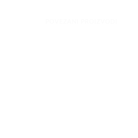
POVEZANI PROIZVODI
Dodaj
u listu
želja