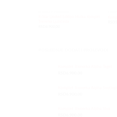
KOMPLET TRENERKE
KOMP
R-Star Limited Edition Muška Komplet
Kompl
Trenerka Ljubičasta
RSD
5
RSD
6.900,00
POSLEDNJE DODATI PROIZVODI
Komplet Trenerka Alpha Teget
RSD
6.900,00
Komplet Trenerka Alpha Svetlop
RSD
6.900,00
Komplet Trenerka Alpha Siva
RSD
6.900,00