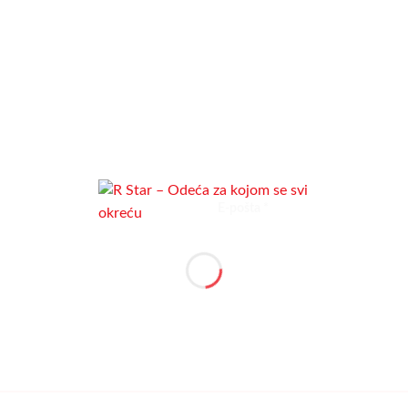
E-pošta
*