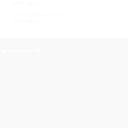
RSD
5.900,00
Komplet Trenerka Alpha Maslinasta
RSD
6.900,00
stagram-feed feed=1]