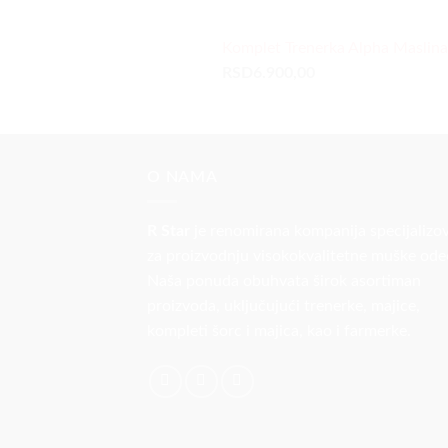
Komplet Trenerka Alpha Maslina
RSD
6.900,00
O NAMA
R Star
je renomirana kompanija specijalizo
za proizvodnju visokokvalitetne muške ode
Naša ponuda obuhvata širok asortiman
proizvoda, uključujući trenerke, majice,
kompleti šorc i majica, kao i farmerke.