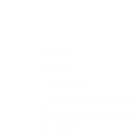
RECENZIJE (0)
Recenzije
Još nema komentara.
Budite prvi koji će napisati r
Vaša ocena
*