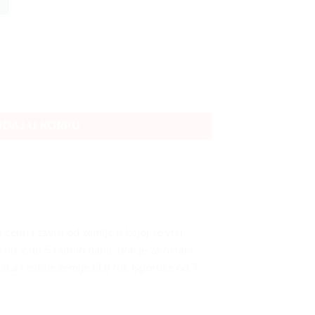
rka količina
DAJ U KORPU
cenu i zavisi od zemlje u kojoj se vrši
e od 2 do 5 radnih dana, dok je za ostale
ska i ostale zemlje EU) rok isporuke od 7