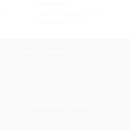
RSD
6.900,00
sta
Komplet Trenerka Alpha Crna
RSD
6.900,00
POSLEDNJE SA BLOGA
[in
vana
Trenerke kao Modni Detalj: Stil i
11
će.
jun
Udobnost u Jednom
Nema
komentara
Kako da budeš in?
25
na
Trenerke
okt
Nema
kao
komentara
Modni
na
Detalj:
Kako poručiti na našem sajtu?
15
Kako
Stil
okt
da
i
Nema
budeš
Udobnost
komentara
in?
na
u
Kako
Jednom
poručiti
na