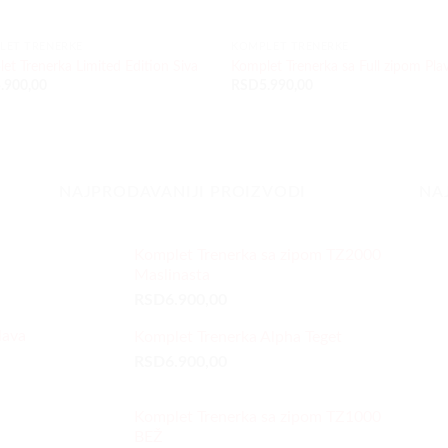
LET TRENERKE
KOMPLET TRENERKE
et Trenerka Limited Edition Siva
Komplet Trenerka sa Full zipom Pla
.900,00
RSD
5.990,00
NAJPRODAVANIJI PROIZVODI
NA
Komplet Trenerka sa zipom TZ2000
Maslinasta
RSD
6.900,00
lava
Komplet Trenerka Alpha Teget
RSD
6.900,00
Komplet Trenerka sa zipom TZ1000
BEŽ