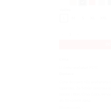
Veličina
L
M
S
XL
XXL
R-Star Basic Muška Komplet Trene
DO
Cena
U cenu uračunat PDV.
Dostava
Cena dostave nije uračunata u 
isporuka. Za Srbiju isporuka j
zemlje ( BiH, Crna Gora, Hrvat
do 10 radnih dana.
Šifra proizvoda:
-