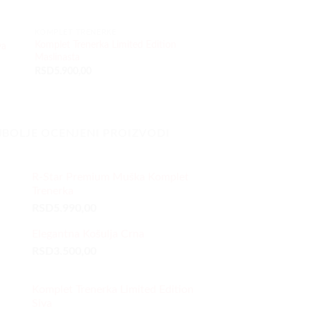
KOMPLET TRENERKE
KOMPLET TRENERKE
Komplet Trenerka Limited Edition
Komplet Trenerka sa 
va
Maslinasta
Maslinasta
RSD
5.900,00
RSD
5.990,00
JBOLJE OCENJENI PROIZVODI
R-Star Premium Muška Komplet
Trenerka
RSD
5.990,00
Elegantna Košulja Crna
RSD
3.500,00
Komplet Trenerka Limited Edition
Siva