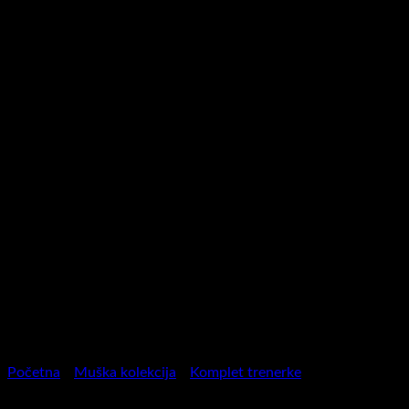
Početna
/
Muška kolekcija
/
Komplet trenerke