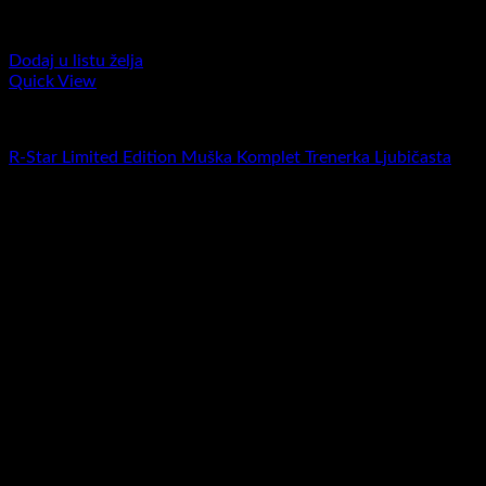
Dodaj u listu želja
Quick View
Komplet trenerke
R-Star Limited Edition Muška Komplet Trenerka Ljubičasta
RSD
6.900,00