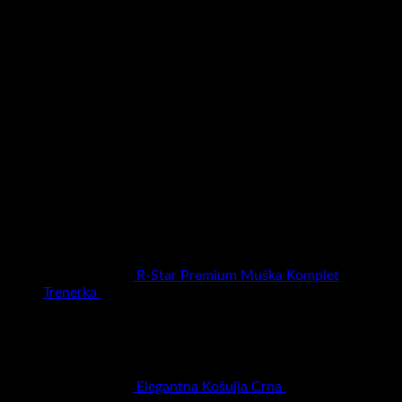
Najbolje ocenjeni proizvodi
R-Star Premium Muška Komplet
Trenerka
RSD
5.990,00
Elegantna Košulja Crna
RSD
3.500,00