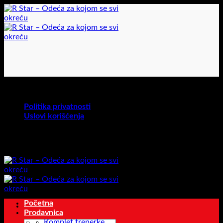
Preskoči
na
sadržaj
U toku je akcija na određene proizvode!
Politika privatnosti
Uslovi korišćenja
U toku je akcija na određene proizvode!
Početna
Prodavnica
Komplet trenerke