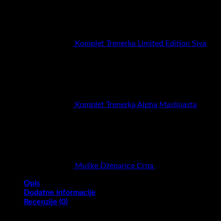
Komplet Trenerka Limited Edition Siva
RSD
5.900,00
Komplet Trenerka Alpha Maslinasta
RSD
6.900,00
Muške Džeparice Crna
RSD
2.900,00
Opis
Dodatne informacije
Recenzije (0)
Materijal: 100% pamuk