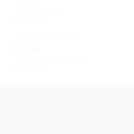
RSD
5.990,00
Elegantna Košulja Crna
RSD
3.500,00
Komplet Trenerka Limited Edition
Siva
RSD
5.900,00
Komplet Trenerka Alpha Maslinasta
RSD
6.900,00
stagram-feed feed=1]