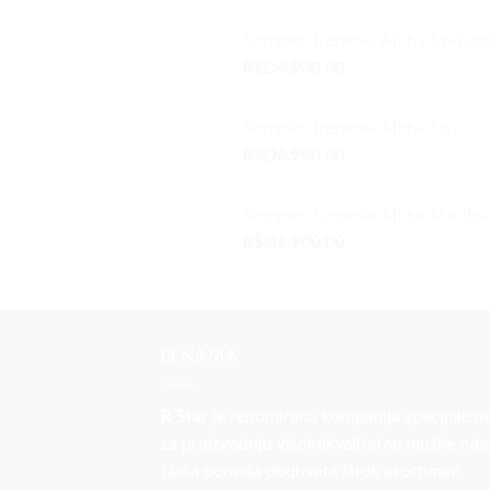
Komplet Trenerka Alpha Svetlop
RSD
6.900,00
Komplet Trenerka Alpha Siva
RSD
6.900,00
Komplet Trenerka Alpha Maslina
RSD
6.900,00
O NAMA
R Star
je renomirana kompanija specijalizo
za proizvodnju visokokvalitetne muške ode
Naša ponuda obuhvata širok asortiman