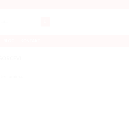
a
BLOG
KONTAKT
ŠORCEVI
iterijumima.