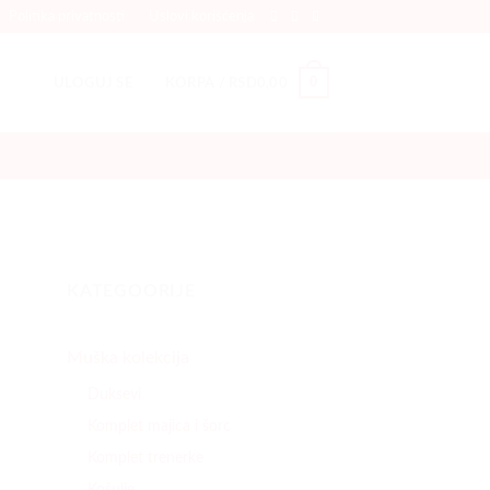
Politika privatnosti
Uslovi korišćenja
0
ULOGUJ SE
KORPA /
RSD
0,00
KATEGOORIJE
Muška kolekcija
Duksevi
Komplet majica i šorc
Komplet trenerke
Košulje