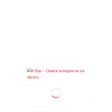
NAJPRODAVANIJI PROIZVODI
NA
Komplet Trenerka sa zipom TZ2000
Maslinasta