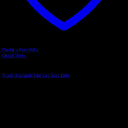
Dodaj u listu želja
Quick View
Komplet majica i šorc
Muški Komplet Majica i Šorc Bela
RSD
4.200,00