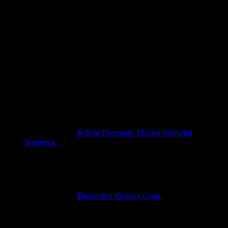
Najbolje ocenjeni proizvodi
R-Star Premium Muška Komplet
Trenerka
RSD
5.990,00
Elegantna Košulja Crna
RSD
3.500,00