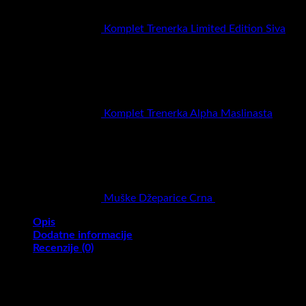
Komplet Trenerka Limited Edition Siva
RSD
5.900,00
Komplet Trenerka Alpha Maslinasta
RSD
6.900,00
Muške Džeparice Crna
RSD
2.900,00
Opis
Dodatne informacije
Recenzije (0)
Materijal 100% pamuk