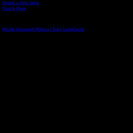
Dodaj u listu želja
Quick View
Komplet majica i šorc
Muški Komplet Majica i Šorc Ljubičasta
RSD
4.200,00