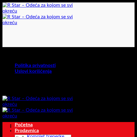
Preskoči
na
sadržaj
U toku je akcija na određene proizvode!
Politika privatnosti
Uslovi korišćenja
U toku je akcija na određene proizvode!
Početna
Prodavnica
Komplet trenerke