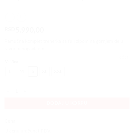
RSD
5.990,00
Pamučna komplet trenerka sa full zipom na gornjem delu i
ravnom nogavicom.
OČISTI
Veličina
L
M
S
XL
XXL
Komplet Trenerka sa Full zipom Plava količina
DODAJ U KORPU
Cena
U cenu uračunat PDV.