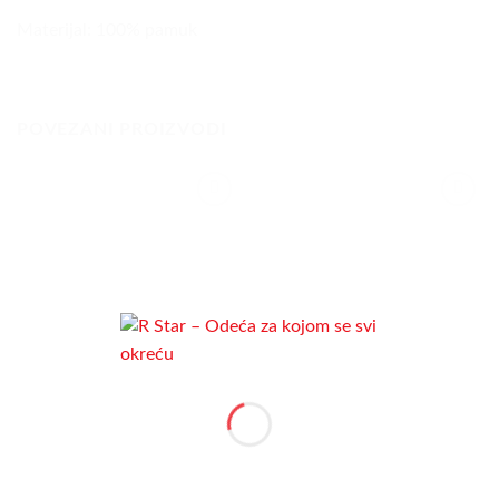
Materijal: 100% pamuk
POVEZANI PROIZVODI
Dodaj
Dodaj
u listu
u listu
želja
želja