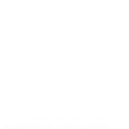
POČETNA
/
MUŠKA KOLEKCIJA
/
KOMPLET TRENERKE
Komplet Trenerka sa Full zipom Plava