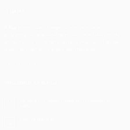
O NAMA
R Star
je renomirana kompanija specijalizovana za
proizvodnju visokokvalitetne muške odeće. Naša ponuda
obuhvata širok asortiman proizvoda, uključujući trenerke,
majice, kompleti šorc i majica, kao i farmerke.
POSLEDNJE SA BLOGA
Trenerke kao Modni Detalj: Stil i Udobnost u
11
jun
Jednom
Nema
komentara
Kako da budeš in?
25
na
Trenerke
okt
Nema
kao
komentara