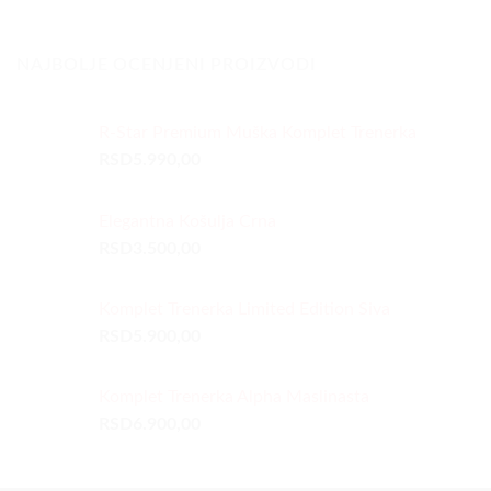
NAJBOLJE OCENJENI PROIZVODI
R-Star Premium Muška Komplet Trenerka
RSD
5.990,00
Elegantna Košulja Crna
RSD
3.500,00
Komplet Trenerka Limited Edition Siva
RSD
5.900,00
Komplet Trenerka Alpha Maslinasta
RSD
6.900,00