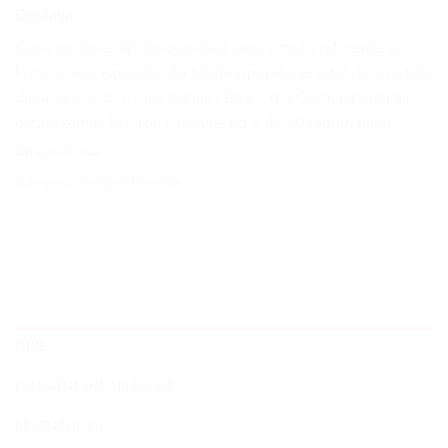
Dostava
Cena dostave nije uračunata u cenu i zavisi od zemlje u
kojoj se vrši isporuka. Za Srbiju isporuka je od 2 do 5 radnih
dana, dok je za ostale zemlje ( BiH, Crna Gora, Hrvatska i
ostale zemlje EU) rok isporuke od 7 do 10 radnih dana.
Šifra proizvoda:
-
Kategorija:
Komplet trenerke
OPIS
DODATNE INFORMACIJE
RECENZIJE (0)