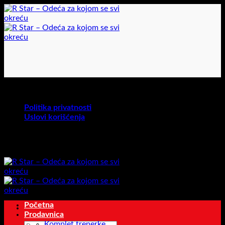
Preskoči
na
sadržaj
U toku je akcija na određene proizvode!
Politika privatnosti
Uslovi korišćenja
U toku je akcija na određene proizvode!
Početna
Prodavnica
Komplet trenerke