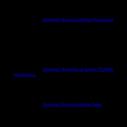
Komplet Trenerka Alpha Maslinasta
RSD
6.900,00
Najprodavaniji proizvodi
Komplet Trenerka sa zipom TZ2000
Maslinasta
RSD
6.900,00
Komplet Trenerka Alpha Teget
RSD
6.900,00