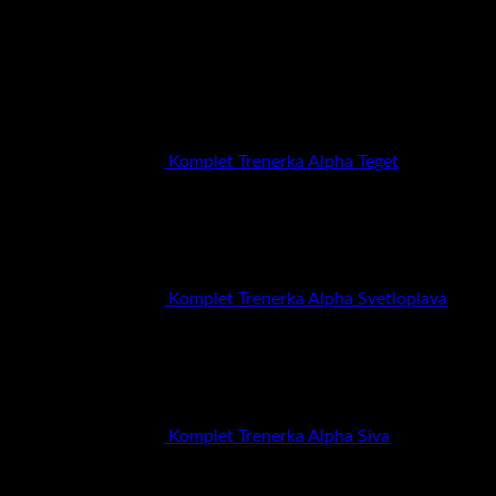
Poslednje dodati proizvodi
Komplet Trenerka Alpha Teget
RSD
6.900,00
Komplet Trenerka Alpha Svetloplava
RSD
6.900,00
Komplet Trenerka Alpha Siva
RSD
6.900,00