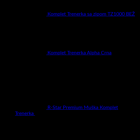
Komplet Trenerka sa zipom TZ1000 BEŽ
RSD
6.900,00
Komplet Trenerka Alpha Crna
RSD
6.900,00
Najbolje ocenjeni proizvodi
R-Star Premium Muška Komplet
Trenerka
RSD
5.990,00