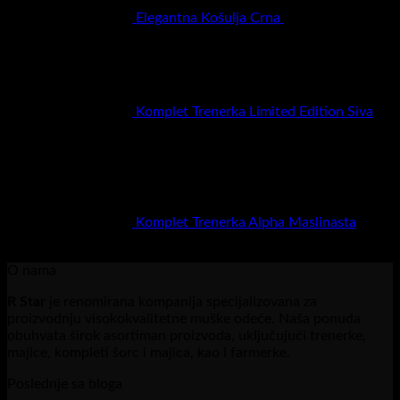
Elegantna Košulja Crna
RSD
3.500,00
Komplet Trenerka Limited Edition Siva
RSD
5.900,00
Komplet Trenerka Alpha Maslinasta
RSD
6.900,00
O nama
R Star
je renomirana kompanija specijalizovana za
proizvodnju visokokvalitetne muške odeće. Naša ponuda
obuhvata širok asortiman proizvoda, uključujući trenerke,
majice, kompleti šorc i majica, kao i farmerke.
Poslednje sa bloga