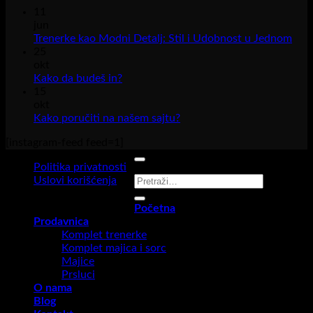
11
jun
Nem
Trenerke kao Modni Detalj: Stil i Udobnost u Jednom
kom
25
na
okt
Tren
Nema
Kako da budeš in?
kao
komentara
15
na
Mod
okt
Kako
Deta
Nema
Kako poručiti na našem sajtu?
da
Stil
komentara
[instagram-feed feed=1]
budeš
na
i
in?
Kako
Udo
Politika privatnosti
poručiti
u
Pretraga
Uslovi korišćenja
na
Jed
za:
našem
Copyright 2026 ©
R STAR
Početna
sajtu?
Prodavnica
Komplet trenerke
Komplet majica i sorc
Majice
Prsluci
O nama
Blog