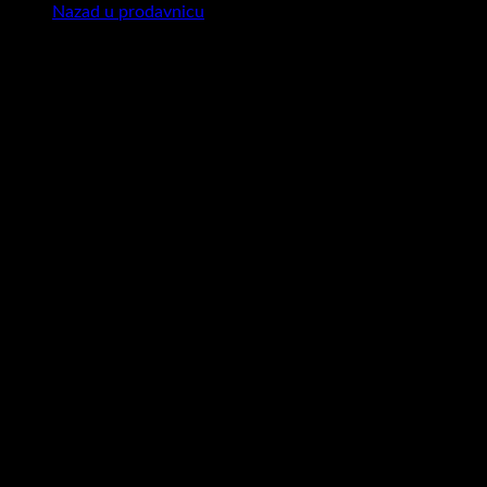
Nazad u prodavnicu
ICON BOX ELEMENT
Create simple icon boxes with this
element. Upload any SVG icon or
image. You can find beautiful SVG
icons here:
Top Align