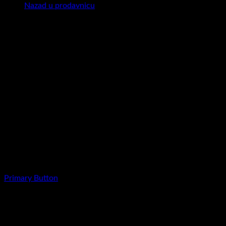
Nazad u prodavnicu
Buttons
Create beautiful Call to Action buttons with
the amazing Button Element
Primary Button
Unlimited Variations
Lorem ipsum dolor sit amet, consectetuer adipiscing elit, sed