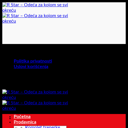
Preskoči
na
sadržaj
U toku je akcija na određene proizvode!
Politika privatnosti
Uslovi korišćenja
U toku je akcija na određene proizvode!
Početna
Prodavnica
Komplet trenerke