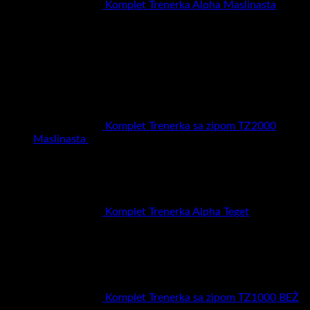
Komplet Trenerka Alpha Maslinasta
RSD
6.900,00
Najprodavaniji proizvodi
Komplet Trenerka sa zipom TZ2000
Maslinasta
RSD
6.900,00
Komplet Trenerka Alpha Teget
RSD
6.900,00
Komplet Trenerka sa zipom TZ1000 BEŽ