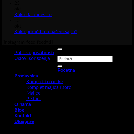
kom
25
na
okt
Tren
Nema
Kako da budeš in?
kao
komentara
15
na
Mod
okt
Kako
Deta
Nema
Kako poručiti na našem sajtu?
da
Stil
komentara
[instagram-feed feed=1]
budeš
na
i
in?
Kako
Udo
Politika privatnosti
poručiti
u
Pretraga
Uslovi korišćenja
na
Jed
za:
našem
Copyright 2026 ©
R STAR
Početna
sajtu?
Prodavnica
Komplet trenerke
Komplet majica i sorc
Majice
Prsluci
O nama
Blog
Kontakt
Uloguj se