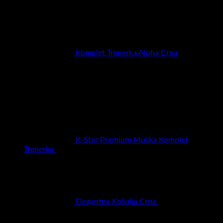
RSD
6.900,00
Komplet Trenerka Alpha Crna
RSD
6.900,00
Najbolje ocenjeni proizvodi
R-Star Premium Muška Komplet
Trenerka
RSD
5.990,00
Elegantna Košulja Crna
RSD
3.500,00