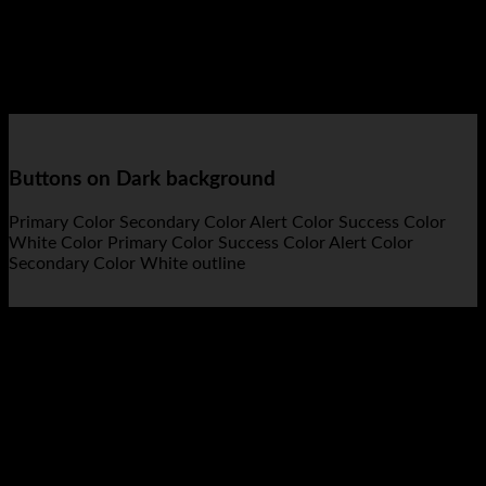
diam nonummy nibh euismod tincidunt ut laoreet dolore
magna aliquam erat volutpat….
Primary Color
Secondary Color
Alert Color
Success Color
White Color
Primary Color
Success Color
Alert Color
Secondary Color
Buttons on Dark background
Primary Color
Secondary Color
Alert Color
Success Color
White Color
Primary Color
Success Color
Alert Color
Secondary Color
White outline
Button Styles
Select between many different button styles.
Simple link
Underline
Outline
Normal
Gloss
Shade
Bevel
Button with icon